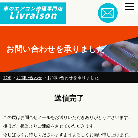
togg
車のエアコン修理専門店
navi
Livraison
お問い合わせを承りました
TOP
>
お問い合わせ
>
お問い合わせを承りました
送信完了
この度はお問合せメールをお送りいただきありがとうございます。
後ほど、担当よりご連絡をさせていただきます。
今しばらくお待ちくださいますようよろしくお願い申し上げます。